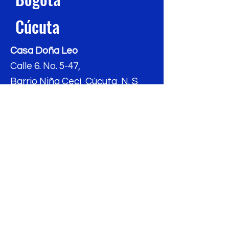
Cúcuta
Casa Doña Leo
Calle 6. No. 5-47,
Barrio Niña Cecí Cúcuta, N. S
Casa Taller Villa Javier
Carrera 3A #8A-22 Sur, Barrio
Villa Javier
Annemarie Weindorf,
Calle 76A Sur No. 74B-05
Casa Taller Annemarie
Calle 42 # 39 - 25 Este, Barrio
La Isla,
Soacha (Cund.)