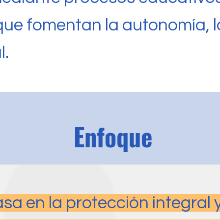
ue fomentan la autonomía, la 
l.
Enfoque
sa en la protección integral 