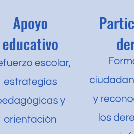
Apoyo
Partic
educativo
de
Form
fuerzo escolar,
ciudadaní
estrategias
y recono
pedagógicas y
los der
orientación