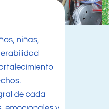
os, niñas,
nerabilidad
fortalecimiento
echos.
egral de cada
, emocionales y