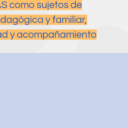
AS como sujetos de
edagógica y familiar,
dad y acompañamiento