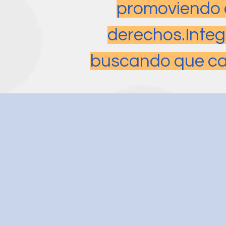
promoviendo e
derechos.
Integ
buscando que ca