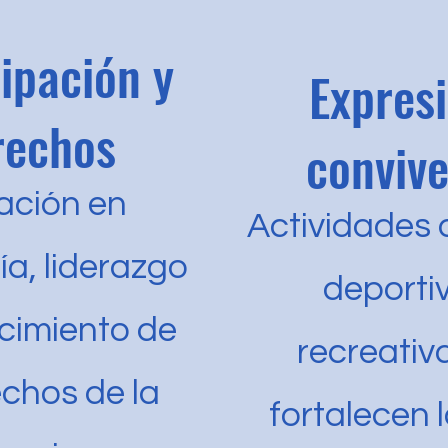
ipación y
Expresi
rechos
conviv
ación en
Actividades a
a, liderazgo
deporti
cimiento de
recreativ
echos de la
fortalecen 