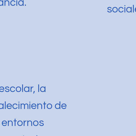
ancia.
social
scolar, la
talecimiento de
 entornos