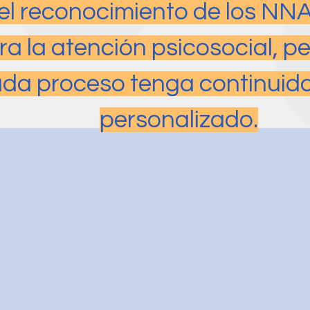
l reconocimiento de los NN
ra la atención psicosocial, p
da proceso tenga continui
personalizado.