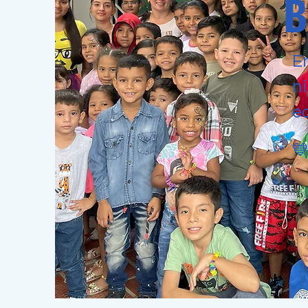
B
E
n
ed
