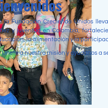
ienvenidos
n la Fundación Creciendo Unidos lle
iñez y juventud en Colombia, fortalec
ucación, la alimentación y la participac
 Únete a nuestra misión y ayúdanos a s