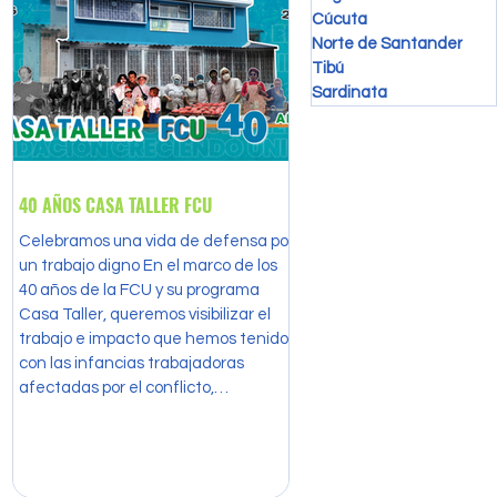
Cúcuta
Norte de Santander
Tibú
Sardinata
40 AÑOS CASA TALLER FCU
Celebramos una vida de defensa por
un trabajo digno En el marco de los
40 años de la FCU y su programa
Casa Taller, queremos visibilizar el
trabajo e impacto que hemos tenido
con las infancias trabajadoras
afectadas por el conflicto,
vulneradas en sus derechos, que
desde un enfoque de participación e
incidencia trabajan en sus territorios
para la paz y la dignidad.