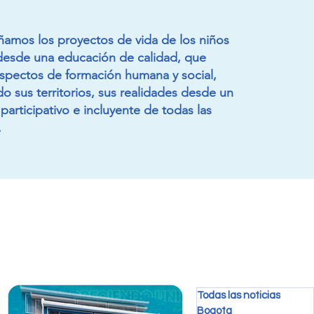
mos los proyectos de vida de los niños
 desde una educación de calidad, que
aspectos de formación humana y social,
do sus territorios, sus realidades desde un
participativo e incluyente de todas las
 en tareas
Encuentro mesa infancias por el Cata
.
legría y paz
Música para el espír
Todas las noticias
Bogota