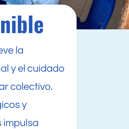
nible
ve la
al y el cuidado
r colectivo.
icos y
s impulsa