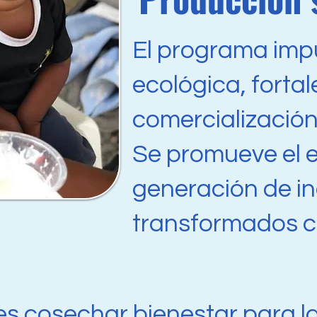
El programa impu
ecológica, forta
comercialización
Se promueve el 
generación de in
transformados co
s cosechar bienestar para la