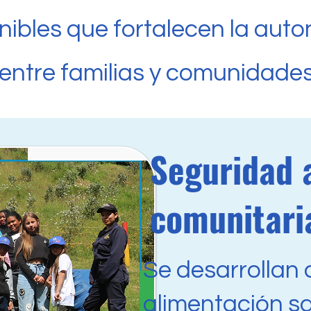
nibles que fortalecen la auto
d entre familias y comunidades
Seguridad a
comunitari
Se desarrollan 
alimentación sa