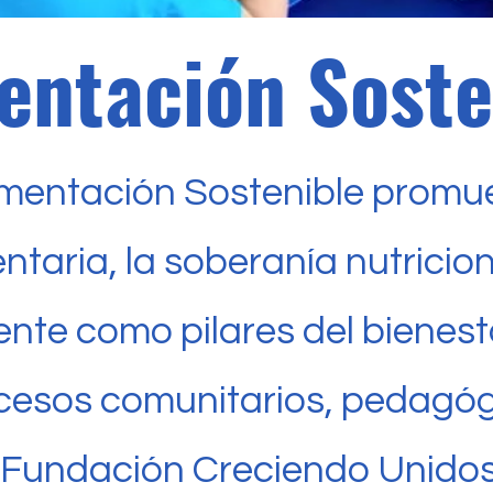
entación Soste
imentación Sostenible promue
ntaria, la soberanía nutricion
nte como pilares del bienesta
ocesos comunitarios, pedagóg
a Fundación Creciendo Unido